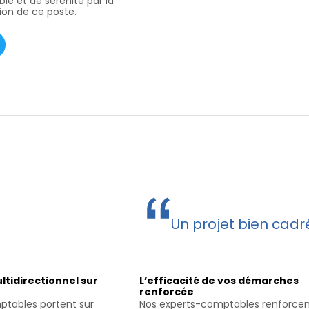
le et de sérénité par la
ion de ce poste.
Un projet bien cadré
ltidirectionnel sur
L’efficacité de vos démarches
renforcée
ptables portent sur
Nos experts-comptables renforce