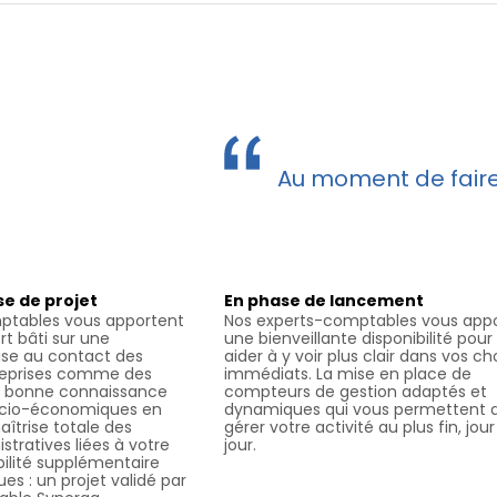
Au moment de faire 
se de projet
En phase de lancement
ptables vous apportent
Nos experts-comptables vous app
rt bâti sur une
une bienveillante disponibilité pour
ise au contact des
aider à y voir plus clair dans vos ch
treprises comme des
immédiats. La mise en place de
ès bonne connaissance
compteurs de gestion adaptés et
socio-économiques en
dynamiques qui vous permettent 
îtrise totale des
gérer votre activité au plus fin, jou
stratives liées à votre
jour.
bilité supplémentaire
s : un projet validé par