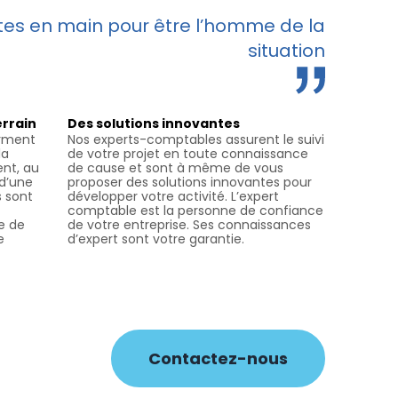
rtes en main pour être l’homme de la
situation
errain
Des solutions innovantes
orment
Nos experts-comptables assurent le suivi
la
de votre projet en toute connaissance
ent, au
de cause et sont à même de vous
 d’une
proposer des solutions innovantes pour
s sont
développer votre activité. L’expert
comptable est la personne de confiance
e de
de votre entreprise. Ses connaissances
e
d’expert sont votre garantie.
Contactez-nous