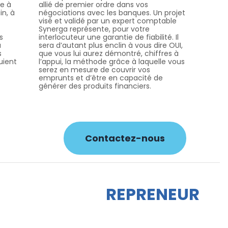
ce à
allié de premier ordre dans vos
in, à
négociations avec les banques. Un projet
visé et validé par un expert comptable
Synerga représente, pour votre
s
interlocuteur une garantie de fiabilité. Il
a
sera d’autant plus enclin à vous dire OUI,
s
que vous lui aurez démontré, chiffres à
uient
l’appui, la méthode grâce à laquelle vous
serez en mesure de couvrir vos
emprunts et d’être en capacité de
générer des produits financiers.
Contactez-nous
REPRENEUR