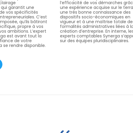
clairage
l’efficacité de vos démarches grâ
 qui garantit une
une expérience acquise sur le terra
de vos spécificités
une très bonne connaissance des
ntrepreneuriales. C’est
dispositifs socio-économiques en
mposée, qu’ils bâtiront
vigueur et à une maîtrise totale de
cifique, propre à vos
formalités administratives liées à l
vos ambitions. L’expert
création d’entreprise. En interne, le
a est avant tout la
experts comptables Synerga s’app
fiance de votre
sur des équipes pluridisciplinaires.
ra se rendre disponible.