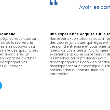
Avoir les ca
ionnelle
Une expérience acquise sur le t
ptables vous assistent
Nos experts-comptables vous inf
n et/ou la recherche
des cadres juridiques qui régissent 
les en s’appuyant sur
cession d’entreprise et vous orient
onnelle des spécificités
mieux de vos intérêts. A la lumière
 et financières. En
expérience acquise sur le terrain, il
t en capacité d’affiner,
les interlocuteurs privilégiés pour
accompagner vos
accompagner vos choix en matièr
s du cédant.
développement économique ou d
préservation ou constitution de
patrimoine.