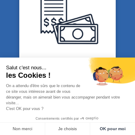
NOUVELLE MENTIONS
Salut c'est nous...
OBLIGATOIRES SUR LA FICHE DE
les Cookies !
PAIE
Publié le 27 février 2023
On a attendu d'être sûrs que le contenu de
ce site vous intéresse avant de vous
déranger, mais on aimerait bien vous accompagner pendant votre
visite...
C'est OK pour vous ?
Consentements certifiés par
Non merci
Je choisis
OK pour moi