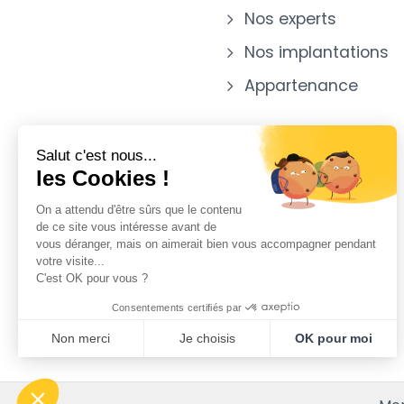
Nos experts
Nos implantations
Appartenance
Salut c'est nous...
les Cookies !
On a attendu d'être sûrs que le contenu
de ce site vous intéresse avant de
vous déranger, mais on aimerait bien vous accompagner pendant
votre visite...
C'est OK pour vous ?
Consentements certifiés par
Non merci
Je choisis
OK pour moi
Plateforme de Gestion du Consentement : Personnalisez vo
Axeptio consent
Notre plateforme vous permet d'adapter et de gérer vos param