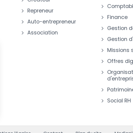
Comptabil
Repreneur
Finance
Auto-entrepreneur
Gestion d
Association
Gestion d
Missions 
Offres dig
Organisat
d'entrepri
Patrimoin
Social RH
s Options
ètres de confidentialité, en garantissant la conformité avec le