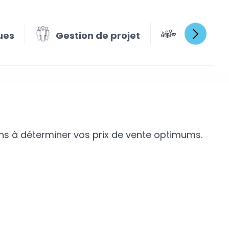
ues
Gestion de projet
Gestion e
ons à déterminer vos prix de vente optimums.