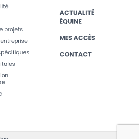
ité
ACTUALITÉ
ÉQUINE
e projets
MES ACCÈS
'entreprise
spécifiques
CONTACT
itales
ion
se
e
s réglementations. Personnalisez vos préférences pour contrôler