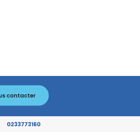
us contacter
0233773160