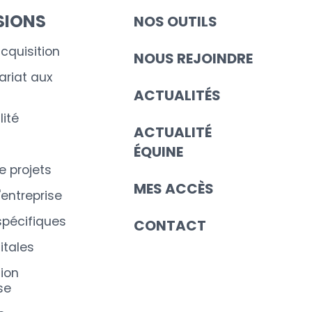
SIONS
NOS OUTILS
cquisition
NOUS REJOINDRE
riat aux
ACTUALITÉS
ité
ACTUALITÉ
ÉQUINE
e projets
MES ACCÈS
'entreprise
spécifiques
CONTACT
itales
ion
se