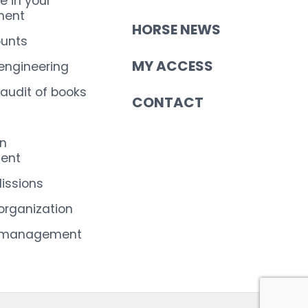
e in your
ent
HORSE NEWS
ounts
MY ACCESS
 engineering
 audit of books
CONTACT
on
ent
Missions
organization
 management
s réglementations. Personnalisez vos préférences pour contrôler