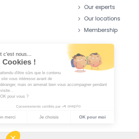
Our experts
Our locations
Membership
Salut c'est nous...
les Cookies !
On a attendu d'être sûrs que le contenu
de ce site vous intéresse avant de
vous déranger, mais on aimerait bien vous accompagner pendant
votre visite...
C'est OK pour vous ?
Consentements certifiés par
Non merci
Je choisis
OK pour moi
Plateforme de Gestion du Consentement : Personnalisez vo
Axeptio consent
Notre plateforme vous permet d'adapter et de gérer vos param