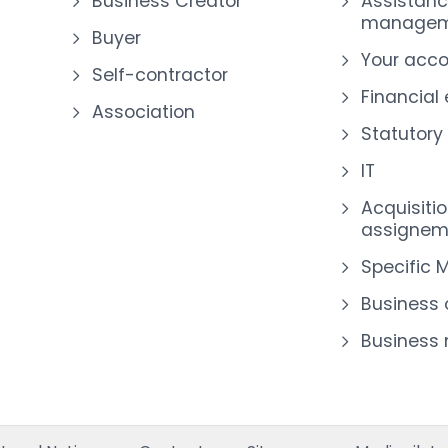
Business Creator
Assistanc
managem
Buyer
Your acc
Self-contractor
Financial
Association
Statutory
IT
Acquisiti
assignem
Specific 
Business 
Business
s Options
ètres de confidentialité, en garantissant la conformité avec le