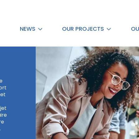
NEWS
OUR PROJECTS
OU
ne
ort
jet
jet
ire
re
.