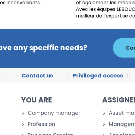
ses inconvénients.
et également les mécani
Avec les équipes LEBOUCH
meilleur de l’expertise 
ave any specific needs?
Con
Contact us
Privileged access
YOU ARE
ASSIGN
Company manager
Asset m
Profession
Manageme