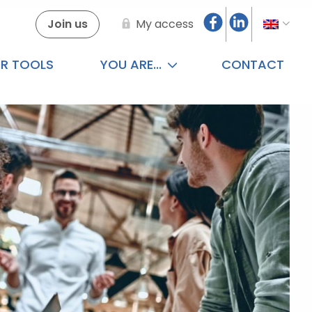
Join us
My access
R TOOLS
YOU ARE...
CONTACT