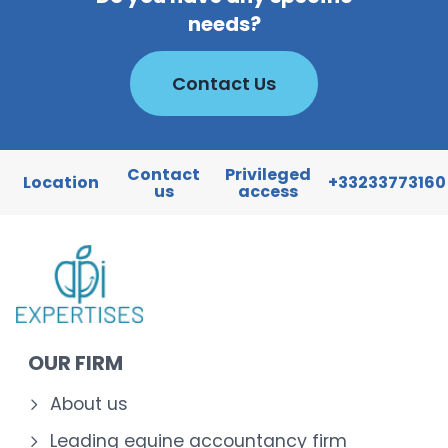
needs?
Contact Us
Contact
Privileged
Location
+33233773160
us
access
OUR FIRM
About us
Leading equine accountancy firm