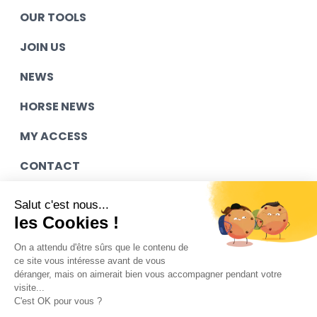
OUR TOOLS
JOIN US
NEWS
HORSE NEWS
MY ACCESS
CONTACT
Salut c'est nous...
les Cookies !
Legal Notice
Contact
On a attendu d'être sûrs que le contenu de
ce site vous intéresse avant de vous
Sitemap
déranger, mais on aimerait bien vous accompagner pendant votre
visite...
Mediapilote
C'est OK pour vous ?