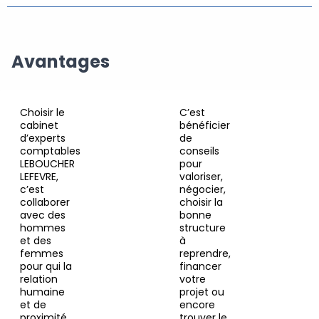
Avantages
Choisir le
C’est
cabinet
bénéficier
d’experts
de
comptables
conseils
LEBOUCHER
pour
LEFEVRE,
valoriser,
c’est
négocier,
collaborer
choisir la
avec des
bonne
hommes
structure
et des
à
femmes
reprendre,
pour qui la
financer
relation
votre
humaine
projet ou
et de
encore
proximité
trouver le