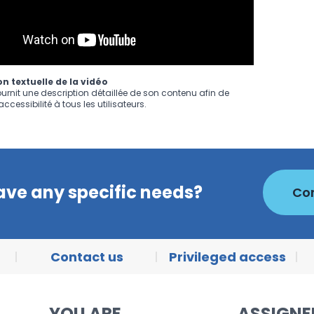
n textuelle de la vidéo
ournit une description détaillée de son contenu afin de
ccessibilité à tous les utilisateurs.
ave any specific needs?
Con
Contact us
Privileged access
YOU ARE
ASSIGN