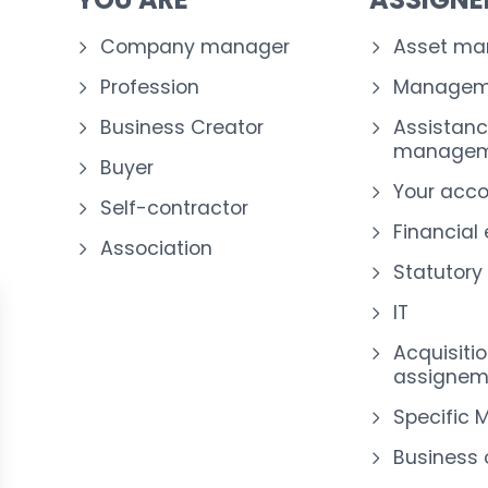
Company manager
Asset m
Profession
Manageme
Business Creator
Assistanc
managem
Buyer
Your acc
Self-contractor
Financial
Association
Statutory
IT
Acquisiti
assignem
Specific 
Business 