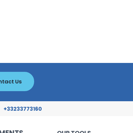
tact Us
+33233773160
EMENTS
OUR TOOLS