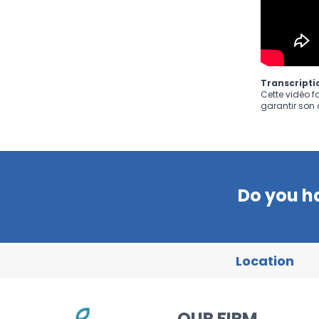
Transcriptio
Cette vidéo f
garantir son a
Do you h
Location
OUR FIRM