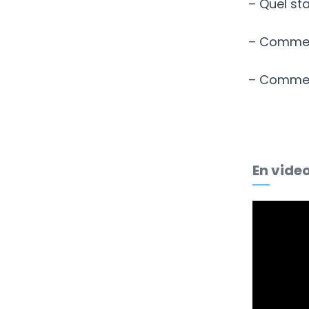
– Quel st
– Comment
– Comment
En vide