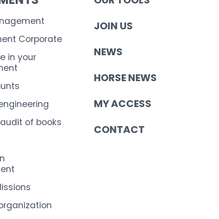
anagement
JOIN US
nt Corporate
NEWS
e in your
ent
HORSE NEWS
ounts
MY ACCESS
 engineering
 audit of books
CONTACT
on
ent
Missions
organization